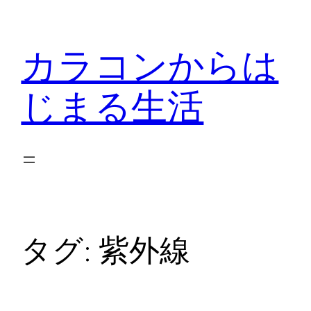
内
容
カラコンからは
を
ス
じまる生活
キ
ッ
プ
タグ:
紫外線