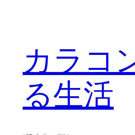
内
容
を
ス
キ
カラコ
ッ
プ
る生活