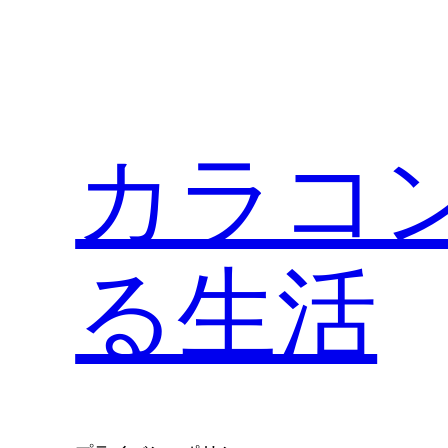
内
容
を
ス
キ
カラコ
ッ
プ
る生活